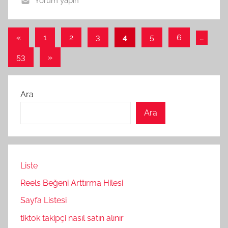
Yorum yapın
Yazı
Önceki
«
1
2
3
4
5
6
…
yazılar
sayfalaması
Sonraki
53
»
yazılar
Ara
Ara
Liste
Reels Beğeni Arttırma Hilesi
Sayfa Listesi
tiktok takipçi nasıl satın alınır