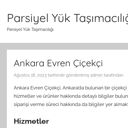
İçeriğe
atla
Parsiyel Yük Taşımacılı
Parsiyel Yük Taşımacılığı
Ankara Evren Çiçekçi
Ağustos 18, 2023
tarihinde gönderilmiş
admin
tarafından
Ankara Evren Çiçekçi, Ankara’da bulunan bir çiçekç
hizmetler ve ürünler hakkında detaylı bilgiler bulunm
siparişi verme süreci hakkında da bilgiler yer almakt
Hizmetler