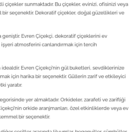
i çiçekler sunmaktadır. Bu çiçekler, evinizi, ofisinizi veya
r seçenektir. Dekoratif çiçekler, doğal güzellikleri ve
geniştir. Evren Çiçekçi, dekoratif çiçeklerini ev
şyeri atmosferini canlandırmak için tercih
idealdir. Evren Çiçekçi’nin gül buketleri, sevdiklerinize
 için harika bir seçenektir. Güllerin zarif ve etkileyici
i yaratır.
gorisinde yer almaktadır. Orkideler, zarafeti ve zarifliği
içekçi’nin orkide aranjmanları, özel etkinliklerde veya ev
emmel bir seçenektir.
 diğer çeşitler arasında lilyumlar, begonviller, sümbüller