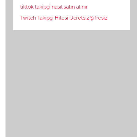
tiktok takipçi nasıl satın alınır
Twitch Takipçi Hilesi Ücretsiz Şifresiz