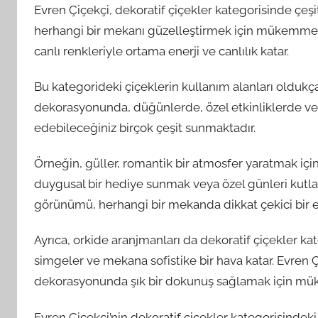
Evren Çiçekçi, dekoratif çiçekler kategorisinde çeşitl
herhangi bir mekanı güzelleştirmek için mükemmel bi
canlı renkleriyle ortama enerji ve canlılık katar.
Bu kategorideki çiçeklerin kullanım alanları oldukça 
dekorasyonunda, düğünlerde, özel etkinliklerde ve i
edebileceğiniz birçok çeşit sunmaktadır.
Örneğin, güller, romantik bir atmosfer yaratmak için 
duygusal bir hediye sunmak veya özel günleri kutlamak
görünümü, herhangi bir mekanda dikkat çekici bir etk
Ayrıca, orkide aranjmanları da dekoratif çiçekler kate
simgeler ve mekana sofistike bir hava katar. Evren Ç
dekorasyonunda şık bir dokunuş sağlamak için mük
Evren Çiçekçi’nin dekoratif çiçekler kategorisindeki