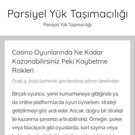
İçeriğe
Parsiyel Yük Taşımacılığı
atla
Parsiyel Yük Taşımacılığı
Casino Oyunlarında Ne Kadar
Kazanabilirsiniz Peki Kaybetme
Riskleri
Ocak 4, 2025
tarihinde gönderilmiş
admin
tarafından
Birçok oyuncu, yerel kumarhaneye gittiğinde ya
da online platformlarda oyun oynarken, strateji
geliştirmeyi göz ardı eder. Ancak, doğru bir strateji
ile kazanma şansınızı artırabilirsiniz. Örneğin, poker
veya blackjack gibi oyunlarda, kart sayma veya