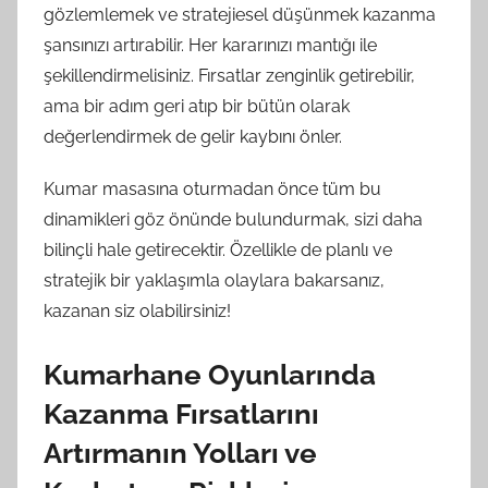
gözlemlemek ve stratejiesel düşünmek kazanma
şansınızı artırabilir. Her kararınızı mantığı ile
şekillendirmelisiniz. Fırsatlar zenginlik getirebilir,
ama bir adım geri atıp bir bütün olarak
değerlendirmek de gelir kaybını önler.
Kumar masasına oturmadan önce tüm bu
dinamikleri göz önünde bulundurmak, sizi daha
bilinçli hale getirecektir. Özellikle de planlı ve
stratejik bir yaklaşımla olaylara bakarsanız,
kazanan siz olabilirsiniz!
Kumarhane Oyunlarında
Kazanma Fırsatlarını
Artırmanın Yolları ve