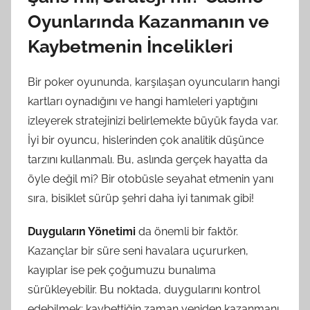
Oyunlarında Kazanmanın ve
Kaybetmenin İncelikleri
Bir poker oyununda, karşılaşan oyuncuların hangi
kartları oynadığını ve hangi hamleleri yaptığını
izleyerek stratejinizi belirlemekte büyük fayda var.
İyi bir oyuncu, hislerinden çok analitik düşünce
tarzını kullanmalı. Bu, aslında gerçek hayatta da
öyle değil mi? Bir otobüsle seyahat etmenin yanı
sıra, bisiklet sürüp şehri daha iyi tanımak gibi!
Duyguların Yönetimi
da önemli bir faktör.
Kazançlar bir süre seni havalara uçururken,
kayıplar ise pek çoğumuzu bunalıma
sürükleyebilir. Bu noktada, duygularını kontrol
edebilmek; kaybettiğin zaman yeniden kazanmanı