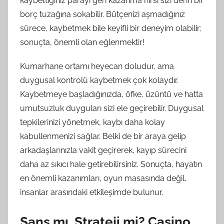
kaybettiğiniz parayı geri kazanma hırsı sizi derin bir
borç tuzağına sokabilir. Bütçenizi aşmadığınız
sürece, kaybetmek bile keyifli bir deneyim olabilir;
sonuçta, önemli olan eğlenmektir!
Kumarhane ortamı heyecan doludur, ama
duygusal kontrolü kaybetmek çok kolaydır.
Kaybetmeye başladığınızda, öfke, üzüntü ve hatta
umutsuzluk duyguları sizi ele geçirebilir. Duygusal
tepkilerinizi yönetmek, kaybı daha kolay
kabullenmenizi sağlar. Belki de bir araya gelip
arkadaşlarınızla vakit geçirerek, kayıp sürecini
daha az sıkıcı hale getirebilirsiniz. Sonuçta, hayatın
en önemli kazanımları, oyun masasında değil,
insanlar arasındaki etkileşimde bulunur.
Şans mı, Strateji mi? Casino