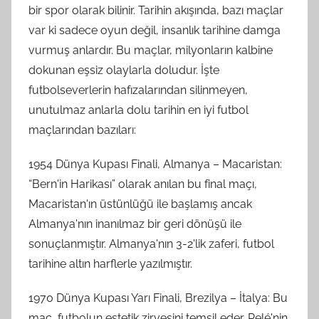
bir spor olarak bilinir. Tarihin akışında, bazı maçlar
var ki sadece oyun değil, insanlık tarihine damga
vurmuş anlardır. Bu maçlar, milyonların kalbine
dokunan eşsiz olaylarla doludur. İşte
futbolseverlerin hafızalarından silinmeyen,
unutulmaz anlarla dolu tarihin en iyi futbol
maçlarından bazıları:
1954 Dünya Kupası Finali, Almanya – Macaristan:
“Bern'in Harikası” olarak anılan bu final maçı,
Macaristan'ın üstünlüğü ile başlamış ancak
Almanya'nın inanılmaz bir geri dönüşü ile
sonuçlanmıştır. Almanya'nın 3-2'lik zaferi, futbol
tarihine altın harflerle yazılmıştır.
1970 Dünya Kupası Yarı Finali, Brezilya – İtalya: Bu
maç, futbolun estetik zirvesini temsil eder. Pelé'nin