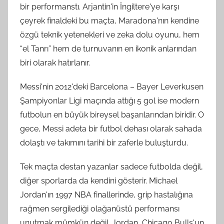
bir performanstı. Arjantin'in İngiltere'ye karşı
çeyrek finaldeki bu maçta, Maradona'nın kendine
özgü teknik yetenekleri ve zeka dolu oyunu, hem
“el Tanrı” hem de turnuvanın en ikonik anlarından
biri olarak hatırlanır.
Messi'nin 2012'deki Barcelona – Bayer Leverkusen
Şampiyonlar Ligi maçında attığı 5 gol ise modern
futbolun en büyük bireysel başarılarından biridir. O
gece, Messi adeta bir futbol dehası olarak sahada
dolaştı ve takımını tarihi bir zaferle buluşturdu.
Tek maçta destan yazanlar sadece futbolda değil,
diğer sporlarda da kendini gösterir. Michael
Jordan'ın 1997 NBA finallerinde, grip hastalığına
rağmen sergilediği olağanüstü performansı
unutmak mümkün değil. Jordan, Chicago Bulls'un