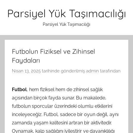
İçeriğe
Parsiyel Yük Taşımacılığı
atla
Parsiyel Yük Taşımacılığı
Futbolun Fiziksel ve Zihinsel
Faydaları
Nisan 13, 2025
tarihinde gönderilmiş
admin
tarafından
Futbol
, hem fiziksel hem de zihinsel sağlık
açısından birçok fayda sunar. Bu makalede,
futbolun sporcular üzerindeki olumlu etkilerini
inceleyeceğiz. Futbol, sadece bir oyun değil, aynı
zamanda yaşam kalitesini artıran bir aktivitedir.
Oynamak, kalp sağlığını iyileştirir ve dayanıklılığı