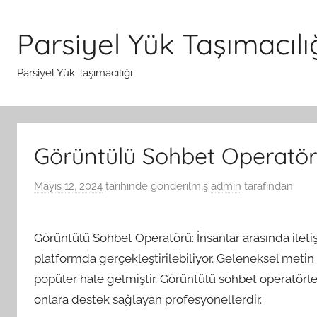
İçeriğe
atla
Parsiyel Yük Taşımacılı
Parsiyel Yük Taşımacılığı
Görüntülü Sohbet Operatö
Mayıs 12, 2024
tarihinde gönderilmiş
admin
tarafından
Görüntülü Sohbet Operatörü: İnsanlar arasında iletişi
platformda gerçekleştirilebiliyor. Geleneksel metin 
popüler hale gelmiştir. Görüntülü sohbet operatörle
onlara destek sağlayan profesyonellerdir.