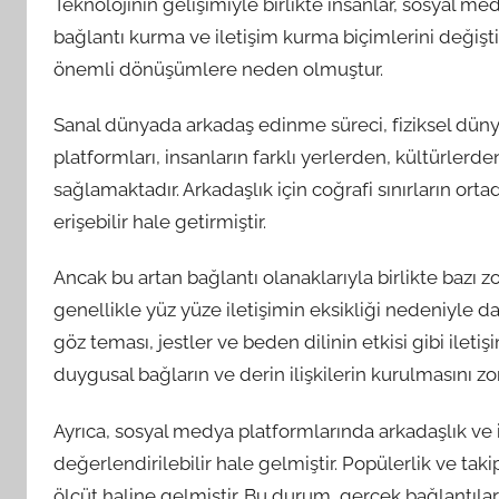
Teknolojinin gelişimiyle birlikte insanlar, sosyal med
bağlantı kurma ve iletişim kurma biçimlerini değişti
önemli dönüşümlere neden olmuştur.
Sanal dünyada arkadaş edinme süreci, fiziksel düny
platformları, insanların farklı yerlerden, kültürlerd
sağlamaktadır. Arkadaşlık için coğrafi sınırların ort
erişebilir hale getirmiştir.
Ancak bu artan bağlantı olanaklarıyla birlikte bazı zo
genellikle yüz yüze iletişimin eksikliği nedeniyle 
göz teması, jestler ve beden dilinin etkisi gibi ilet
duygusal bağların ve derin ilişkilerin kurulmasını zorl
Ayrıca, sosyal medya platformlarında arkadaşlık ve i
değerlendirilebilir hale gelmiştir. Popülerlik ve tak
ölçüt haline gelmiştir. Bu durum, gerçek bağlantılar