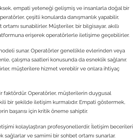
üksek, empati yeteneği gelişmiş ve insanlarla doğal bir
eratörler, çeşitli konularda danışmanlık yapabilir,
rtamı sunabilirler. Müşteriler, bir bilgisayar, akıllı
atformuna erişerek operatörlerle iletişime geçebilirler.
odeli sunar. Operatörler genellikle evlerinden veya
denle, çalışma saatleri konusunda da esneklik sağlanır.
ler, müşterilere hizmet verebilir ve onlara ihtiyaç
ir faktördür. Operatörler, müşterilerin duygusal
ili bir şekilde iletişim kurmalıdır. Empati göstermek,
n başarısı için kritik öneme sahiptir.
işimi kolaylaştıran profesyonellerdir. İletişim becerileri
 sağlarlar ve samimi bir sohbet ortamı sunarlar.