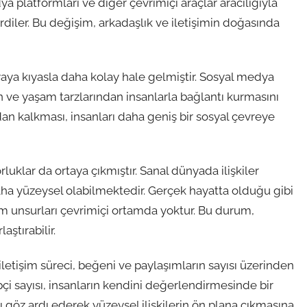
ya platformları ve diğer çevrimiçi araçlar aracılığıyla
rdiler. Bu değişim, arkadaşlık ve iletişimin doğasında
aya kıyasla daha kolay hale gelmiştir. Sosyal medya
en ve yaşam tarzlarından insanlarla bağlantı kurmasını
adan kalkması, insanları daha geniş bir sosyal çevreye
rluklar da ortaya çıkmıştır. Sanal dünyada ilişkiler
daha yüzeysel olabilmektedir. Gerçek hayatta olduğu gibi
işim unsurları çevrimiçi ortamda yoktur. Bu durum,
aştırabilir.
letişim süreci, beğeni ve paylaşımların sayısı üzerinden
ipçi sayısı, insanların kendini değerlendirmesinde bir
ı göz ardı ederek yüzeysel ilişkilerin ön plana çıkmasına