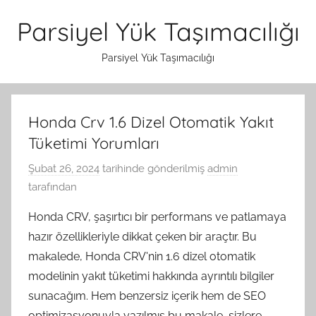
İçeriğe
Parsiyel Yük Taşımacılığı
atla
Parsiyel Yük Taşımacılığı
Honda Crv 1.6 Dizel Otomatik Yakıt
Tüketimi Yorumları
Şubat 26, 2024
tarihinde gönderilmiş
admin
tarafından
Honda CRV, şaşırtıcı bir performans ve patlamaya
hazır özellikleriyle dikkat çeken bir araçtır. Bu
makalede, Honda CRV'nin 1.6 dizel otomatik
modelinin yakıt tüketimi hakkında ayrıntılı bilgiler
sunacağım. Hem benzersiz içerik hem de SEO
optimizasyonuyla yazılmış bu makale, sizlere