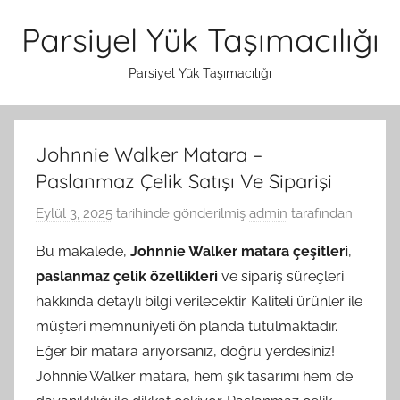
İçeriğe
Parsiyel Yük Taşımacılığı
atla
Parsiyel Yük Taşımacılığı
Johnnie Walker Matara –
Paslanmaz Çelik Satışı Ve Siparişi
Eylül 3, 2025
tarihinde gönderilmiş
admin
tarafından
Bu makalede,
Johnnie Walker matara çeşitleri
,
paslanmaz çelik özellikleri
ve sipariş süreçleri
hakkında detaylı bilgi verilecektir. Kaliteli ürünler ile
müşteri memnuniyeti ön planda tutulmaktadır.
Eğer bir matara arıyorsanız, doğru yerdesiniz!
Johnnie Walker matara, hem şık tasarımı hem de