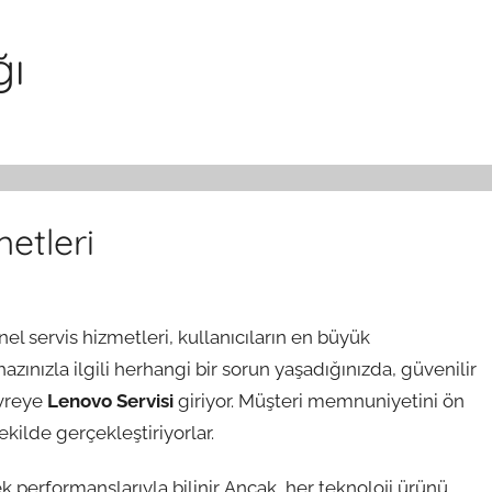
ğı
etleri
nel servis hizmetleri, kullanıcıların en büyük
azınızla ilgili herhangi bir sorun yaşadığınızda, güvenilir
evreye
Lenovo Servisi
giriyor. Müşteri memnuniyetini ön
şekilde gerçekleştiriyorlar.
k performanslarıyla bilinir. Ancak, her teknoloji ürünü