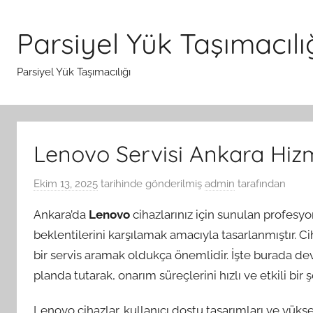
İçeriğe
atla
Parsiyel Yük Taşımacılı
Parsiyel Yük Taşımacılığı
Lenovo Servisi Ankara Hizm
Ekim 13, 2025
tarihinde gönderilmiş
admin
tarafından
Ankara’da
Lenovo
cihazlarınız için sunulan profesyo
beklentilerini karşılamak amacıyla tasarlanmıştır. Cih
bir servis aramak oldukça önemlidir. İşte burada d
planda tutarak, onarım süreçlerini hızlı ve etkili bir 
Lenovo cihazlar, kullanıcı dostu tasarımları ve yükse