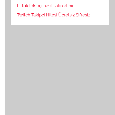
tiktok takipçi nasıl satın alınır
Twitch Takipçi Hilesi Ücretsiz Şifresiz