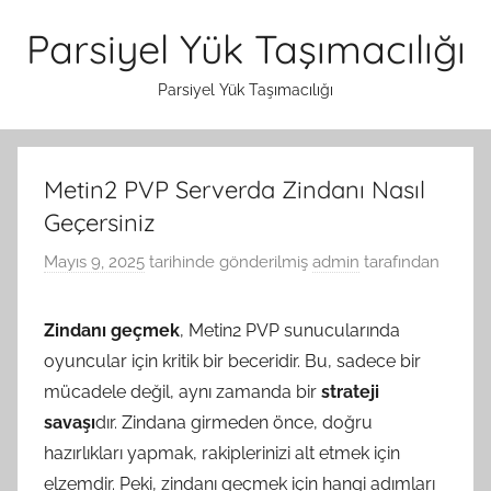
İçeriğe
Parsiyel Yük Taşımacılığı
atla
Parsiyel Yük Taşımacılığı
Metin2 PVP Serverda Zindanı Nasıl
Geçersiniz
Mayıs 9, 2025
tarihinde gönderilmiş
admin
tarafından
Zindanı geçmek
, Metin2 PVP sunucularında
oyuncular için kritik bir beceridir. Bu, sadece bir
mücadele değil, aynı zamanda bir
strateji
savaşı
dır. Zindana girmeden önce, doğru
hazırlıkları yapmak, rakiplerinizi alt etmek için
elzemdir. Peki, zindanı geçmek için hangi adımları