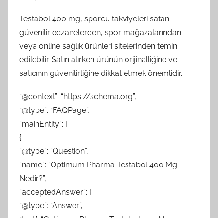
Testabol 400 mg, sporcu takviyeleri satan
güvenilir eczanelerden, spor mağazalarından
veya online sağlık ürünleri sitelerinden temin
edilebilir. Satın alırken ürünün orijinalliğine ve
satıcının güvenilirliğine dikkat etmek önemlidir.
“@context”: “https://schema.org”,
“@type”: “FAQPage”,
“mainEntity”: [
{
“@type”: “Question”,
“name”: “Optimum Pharma Testabol 400 Mg
Nedir?”,
“acceptedAnswer”: {
“@type”: “Answer”,