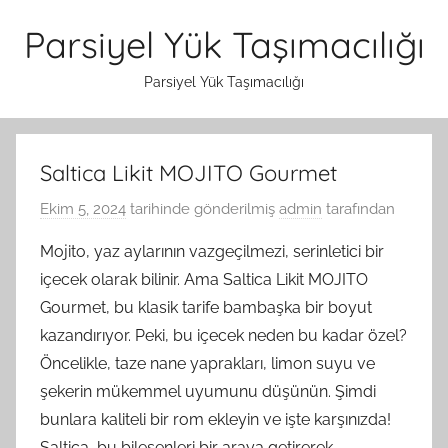
İçeriğe
Parsiyel Yük Taşımacılığı
atla
Parsiyel Yük Taşımacılığı
Saltica Likit MOJITO Gourmet
Ekim 5, 2024
tarihinde gönderilmiş
admin
tarafından
Mojito, yaz aylarının vazgeçilmezi, serinletici bir
içecek olarak bilinir. Ama Saltica Likit MOJITO
Gourmet, bu klasik tarife bambaşka bir boyut
kazandırıyor. Peki, bu içecek neden bu kadar özel?
Öncelikle, taze nane yaprakları, limon suyu ve
şekerin mükemmel uyumunu düşünün. Şimdi
bunlara kaliteli bir rom ekleyin ve işte karşınızda!
Saltica, bu bileşenleri bir araya getirerek,