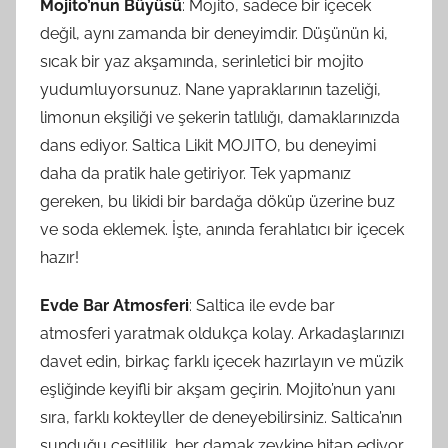
Mojito’nun Büyüsü
: Mojito, sadece bir içecek
değil, aynı zamanda bir deneyimdir. Düşünün ki,
sıcak bir yaz akşamında, serinletici bir mojito
yudumluyorsunuz. Nane yapraklarının tazeliği,
limonun ekşiliği ve şekerin tatlılığı, damaklarınızda
dans ediyor. Saltica Likit MOJITO, bu deneyimi
daha da pratik hale getiriyor. Tek yapmanız
gereken, bu likidi bir bardağa döküp üzerine buz
ve soda eklemek. İşte, anında ferahlatıcı bir içecek
hazır!
Evde Bar Atmosferi
: Saltica ile evde bar
atmosferi yaratmak oldukça kolay. Arkadaşlarınızı
davet edin, birkaç farklı içecek hazırlayın ve müzik
eşliğinde keyifli bir akşam geçirin. Mojito’nun yanı
sıra, farklı kokteyller de deneyebilirsiniz. Saltica’nın
sunduğu çeşitlilik, her damak zevkine hitap ediyor.