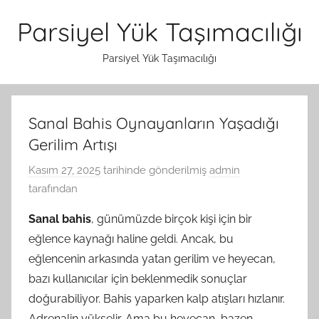
İçeriğe
Parsiyel Yük Taşımacılığı
atla
Parsiyel Yük Taşımacılığı
Sanal Bahis Oynayanların Yaşadığı
Gerilim Artışı
Kasım 27, 2025
tarihinde gönderilmiş
admin
tarafından
Sanal bahis
, günümüzde birçok kişi için bir
eğlence kaynağı haline geldi. Ancak, bu
eğlencenin arkasında yatan gerilim ve heyecan,
bazı kullanıcılar için beklenmedik sonuçlar
doğurabiliyor. Bahis yaparken kalp atışları hızlanır.
Adrenalin yükselir. Ama bu heyecan, bazen