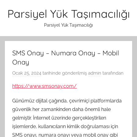
İçeriğe
Parsiyel Yük Taşımacılığı
atla
Parsiyel Yük Taşımacılığı
SMS Onay – Numara Onay – Mobil
Onay
Ocak 25, 2024
tarihinde gönderilmiş
admin
tarafından
https://www.smsonay.com/
Günümüz dijital çağında, çevrimiçi platformlarda
güvenlik her zamankinden daha önemli hale
gelmiştir. İnternet üzerinde gerçekleştirilen
işlemlerde, kullanıcıların kimlik doğrulaması için
SMS onayı, numara onayı veya mobil onay gibi