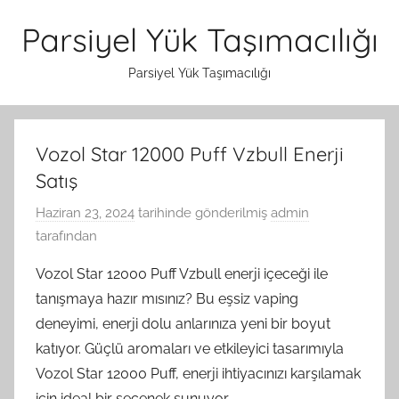
İçeriğe
Parsiyel Yük Taşımacılığı
atla
Parsiyel Yük Taşımacılığı
Vozol Star 12000 Puff Vzbull Enerji
Satış
Haziran 23, 2024
tarihinde gönderilmiş
admin
tarafından
Vozol Star 12000 Puff Vzbull enerji içeceği ile
tanışmaya hazır mısınız? Bu eşsiz vaping
deneyimi, enerji dolu anlarınıza yeni bir boyut
katıyor. Güçlü aromaları ve etkileyici tasarımıyla
Vozol Star 12000 Puff, enerji ihtiyacınızı karşılamak
için ideal bir seçenek sunuyor.